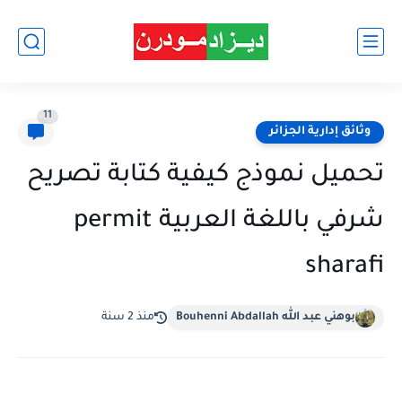
11
وثائق إدارية الجزائر
تحميل نموذج كيفية كتابة تصريح
شرفي باللغة العربية permit
sharafi
بوهني عبد الله Bouhenni Abdallah
منذ 2 سنة