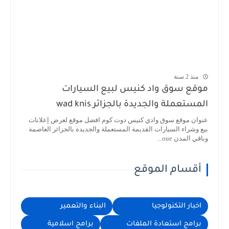
منذ 2 سنة
موقع سوق واد كنيس لبيع السيارات
المستعملة والجديدة بالجزائر wad knis
عنوان موقع سوق وادي كنيس دوت كوم افضل موقع لعرض إعلانات
بيع وشراء السيارات القديمة المستعملة والجديدة بالجزائر العاصمة
وباقي المدن oue...
أقسام الموقع
اخبار التكنولوجيا
البناء والتعمير
برامج استعادة الملفات
برامج اسلامية