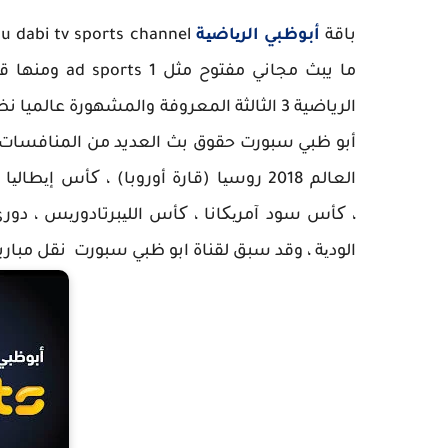
باقة
أبوظبي الریاضیة
ما يبث مجاني
الرياضية 3 الثالثة المعروفة والمشهورة عا
، کأس سود آمریکانا ، کأس اللیبرتادوریس ، دوري أ
الودیة ، وقد سبق لقناة ابو ظبي سبورت نقل مباريا