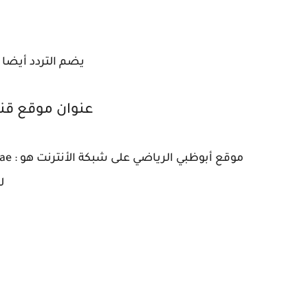
يضم التردد أيضا قناة  Sports 4 HD
عنوان موقع قنو
ل