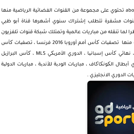
abou dabi tv sports channel تحتوي على مجموعة من القنوات الفضائية الرياضية منها
 مفتوح مثل ad sports 1 ومنها قنوات مشفرة تتطلب إشتراك سنوي أشهرها قناة أبو ظبي
لميا نظرا لما تنقله من مباريات عالمية وتمتلك شبكة قنوات تلفزيون
أبو ظبي سبورت حقوق بث العديد من المنافسات منها تصفیات کأس أمم أوروبا 2016 فرنسا ، تصفیات کأس
العالم 2018 روسیا (قارة أوروبا) ، کأس إیطالیا ، نهائي کأس إسبانیا ، الدوري الأمریکي MLS ، کأس البرازیل
بطال الکونکاکاف ، مباریات الودیة للأندیة ، مباریات الدولیة
ت الدوري الانجليزي .