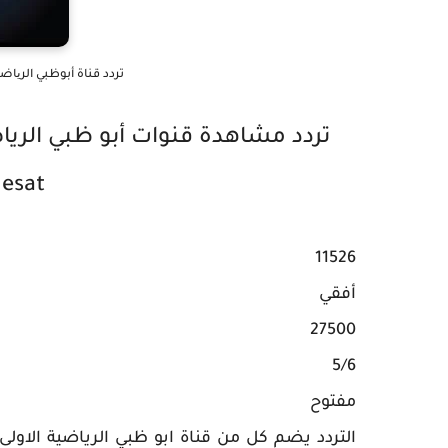
تردد قناة أبوظبي الریاضیة abi sports frequency channel
lesat
11526
أفقي
27500
5/6
مفتوح