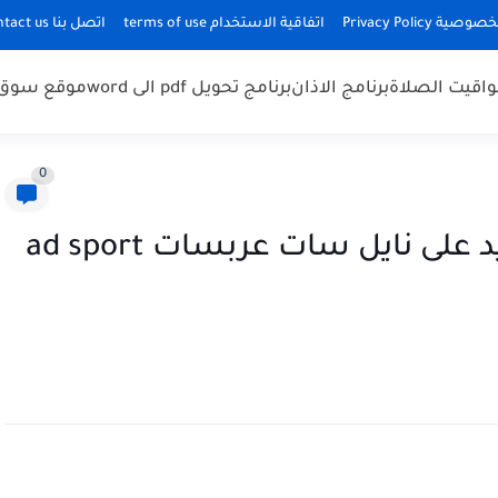
 Privacy Policy
اتفاقية الاستخدام terms of use
اتصل بنا contact us
واقيت الصلاة
برنامج الاذان
برنامج تحويل pdf الى word
موقع سوق 
0
تردد قناة أبوظبي الریاضیة جديد على نايل سات عربسات ad sport